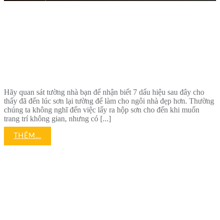
Sơn Lại Tường: 07 Dấu
Hiệu Nhận Biết
Hãy quan sát tường nhà bạn để nhận biết 7 dấu hiệu sau đây cho
thấy đã đến lúc sơn lại tường để làm cho ngôi nhà đẹp hơn. Thường
chúng ta không nghĩ đến việc lấy ra hộp sơn cho đến khi muốn
trang trí không gian, nhưng có [...]
THÊM...
#19 Ý Tưởng Cải Tạo
Nhà Phố Tiết Kiệm