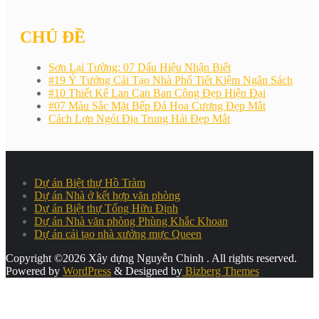
CHỦ ĐỀ
Sơn Lại Tường: 07 Dấu Hiệu Nhận Biết
#19 Ý Tưởng Cải Tạo Nhà Phố Tiết Kiệm Ngân Sách
#10 Thiết Kế Lan Can Ban Công Đẹp Hiện Đại
#07 Màu Sắc Mặt Bếp Đá Hoa Cương Đẹp Mắt
Cách Lợp Ngói Địa Trung Hải Đẹp Mắt
Dự án Biệt thự Hồ Tràm
Dự án Nhà ở kết hợp văn phòng
Dự án Biệt thự Tống Hữu Định
Dự án Nhà văn phòng Phùng Khắc Khoan
Dự án cải tạo nhà xưởng mực Queen
Copyright ©2026 Xây dựng Nguyễn Chinh . All rights reserved.
Powered by
WordPress
&
Designed by
Bizberg Themes