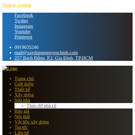
Skip to content
Facebook
Twitter
Instagram
Youtube
Printerest
0919635246
mail@xaydungnguyenchinh.com
257 Bạch Đằng, P.2, Gia Định, TP.HCM
Trang chủ
Giới thiệu
Thiết kế
Xây dựng
Sửa nhà
Tháo dỡ nhà cũ
Báo giá
Nội thất
Vật liệu xây dựng
Tin tức
Liên hệ