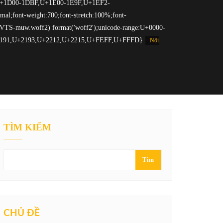
Nội
TÌM KIẾM
Tìm
CHỦ ĐỀ