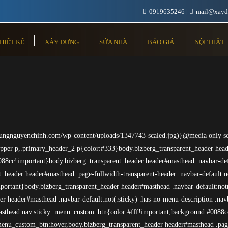
0919635246
mail@xayd
HIẾT KẾ
XÂY DỰNG
SỬA NHÀ
BÁO GIÁ
NỘI THẤT