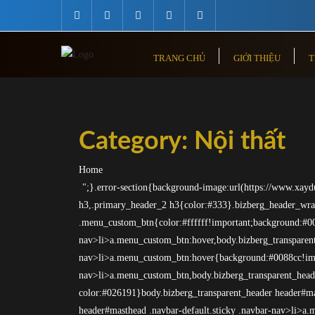
Skip
to
content
TRANG CHỦ
GIỚI THIỆU
T
Category:
Nội thất
Home