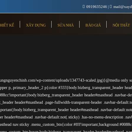
0919635246
mail@xayd
HIẾT KẾ
XÂY DỰNG
SỬA NHÀ
BÁO GIÁ
NỘI THẤT