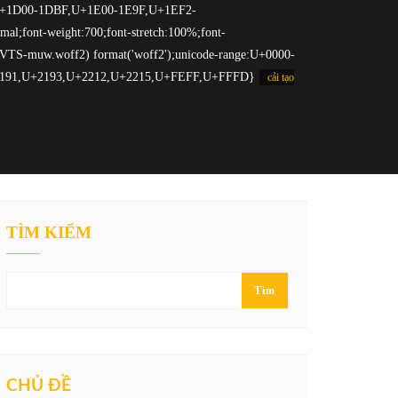
cải tạo
TÌM KIẾM
Tìm
CHỦ ĐỀ