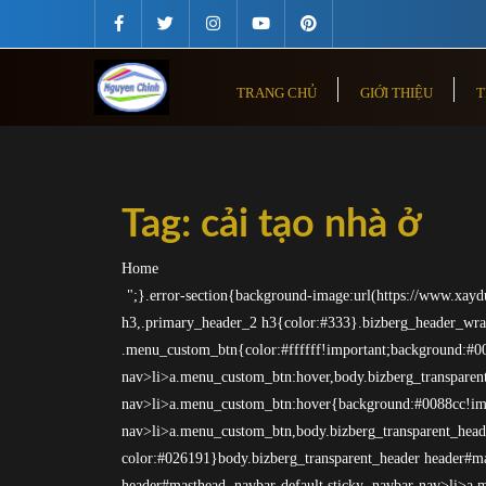
Skip
to
content
TRANG CHỦ
GIỚI THIỆU
T
Tag:
cải tạo nhà ở
Home